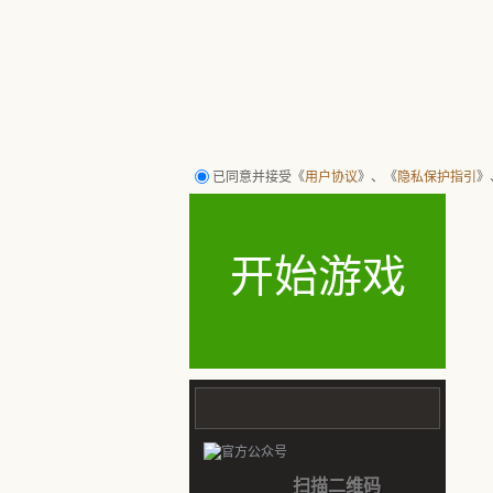
行者武松 打！ 腾讯水浒回合策略网页游戏 有情有义 有兄弟QQ水浒
已同意并接受《
用户协议
》、《
隐私保护指引
》
开始游戏
扫描二维码