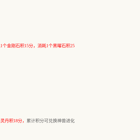
耗
1个
金刚石
积
15
分，消耗
1个
黑曜石
积
25
个灵丹积18分，
累计积分可兑换神兽进化