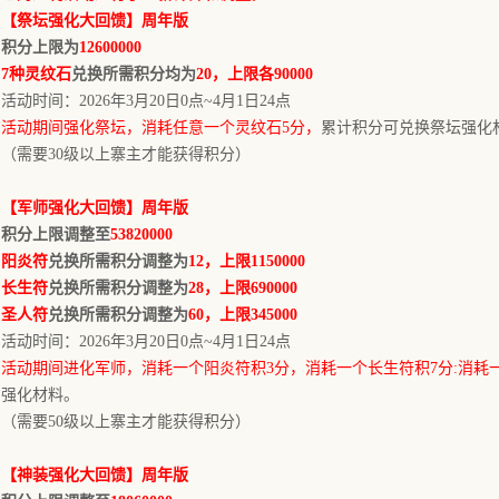
【
祭坛
强化大回馈】
周年版
积分上限为
12600000
7种灵纹石
兑换所需积分均为
20，上限各90000
活动时间：
202
6
年
3
月
20
日
0点
~
4
月
1
日
24点
活动期间
强化祭坛
，消耗
任意
一个
灵纹石
5
分，
累计积分可兑换
祭坛
强化
（需要
3
0级以上寨主才能获得积分）
【
军师
强化大回馈】
周年版
积分上限调整至
53820000
阳炎符
兑换所需积分调整为
12，上限1150000
长生符
兑换所需积分调整为
28，上限690000
圣人符
兑换所需积分调整为
60，上限345000
活动时间：
202
6
年
3
月
20
日
0点
~
4
月
1
日24点
活动期间进化军师，消耗一个阳炎符积
3分，消耗一个长生符积7分:消耗
强化材料。
（需要
50级以上寨主才能获得积分）
【
神装强化大回馈】
周年版