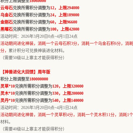
积分上限调整至
18060000
云母石
兑换所需积分调整为
12，上限294000
乌金石
兑换所需积分调整为
24，上限189000
金刚石
兑换所需积分调整为
60，上限96600
黑曜石
兑换所需积分调整为
100，上限42000
活动时间：
202
6
年
3
月
20
日
0点
~
4
月
1
日24点
活动期间进化
神装
，消耗一个
云母石
积
3
分，消耗一个
乌金石
积
6
分，消
分
，
累计积分可兑换
神装
进化材料。
（需要
50级以上寨主才能获得积分）
【神兽进化大回馈】
周年版
积分上限调整至
180000000
灵草
*10
兑换所需积分调整为
120，上限320000
灵木
*10
兑换所需积分调整为
330，上限200000
灵丹
*10
兑换所需积分调整为
540，上限140000
活动时间：
202
6
年
3
月
20
日
0点
~
4
月
1
日24点
活动期间进化神兽，消耗一个灵草积
4分，消耗一个灵木积1
1
分，消耗
1
材料。
（需要
4
0级以上寨主才能获得积分）