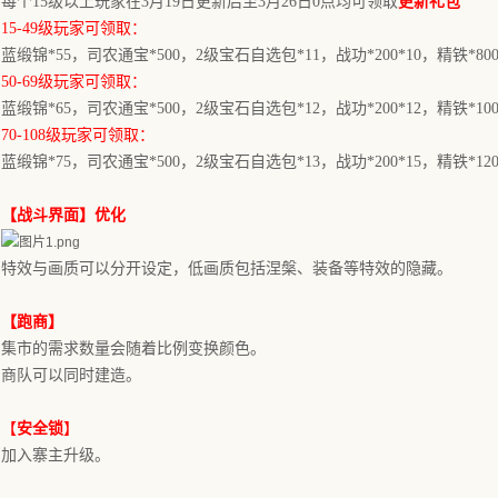
每个
15级以上玩家在
3月19日更新后
至
3月26
日
0
点均可领
取
更新礼包
15-49级玩家可领取：
蓝缎锦
*55，司农通宝*500，2级宝石自选包*11，战功*200*10，精铁*8
50-69级玩家可领取：
蓝缎锦
*65，司农通宝*500，2级宝石自选包*12，战功*200*12，精铁*1
70-108级玩家可领取：
蓝缎锦
*75，司农通宝*500，2级宝石自选包*13，战功*200*15，精铁*1
【战斗界面】优化
特效与画质可以分开设定，低画质包括涅槃、装备等特效的隐藏。
【跑商】
集市的需求数量会随着比例变换颜色。
商队可以同时建造。
【
安全锁
】
加入寨主升级。