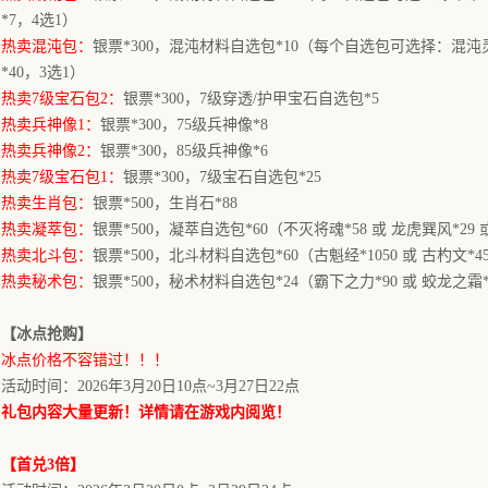
*7，4选1）
热卖混沌包：
银票
*300，混沌材料自选包*10（每个自选包可选择：混沌灵石
*40，3选1）
热卖
7级宝石包2：
银票
*300，7级穿透/护甲宝石自选包*5
热卖兵神像
1：
银票
*300，75级兵神像*8
热卖兵神像
2：
银票
*300，85级兵神像*6
热卖
7级宝石包1：
银票
*300，7级宝石自选包*25
热卖生肖包：
银票
*500，生肖石*88
热卖凝萃包：
银票
*500，凝萃自选包*60（不灭将魂*58 或 龙虎巽风*29 
热卖北斗包：
银票
*500，北斗材料自选包*60（古魁经*1050 或 古杓文*45
热卖秘术包：
银票
*500，秘术材料自选包*24（霸下之力*90 或 蛟龙之霜*
【
冰点抢购
】
冰点价格不容错过！！！
活动时间：
2026年
3月20日10点
~
3月27日
2
2
点
礼包内容大量更新！详情请在游戏内阅览！
【首
兑
3
倍】