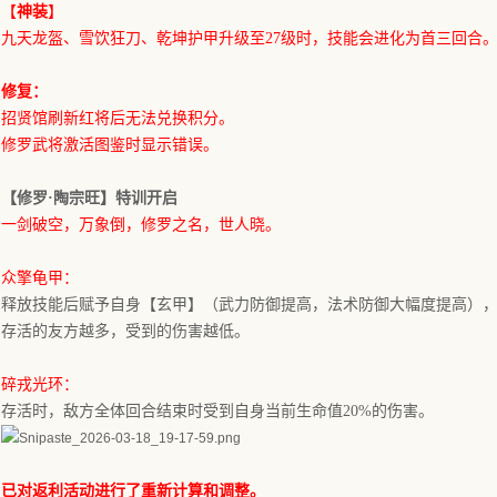
【
神装
】
九天龙盔、雪饮狂刀、乾坤护甲升级至
27级时，技能会进化为首三回合
修复：
招贤馆刷新红将后无法兑换积分。
修罗武将激活图鉴时显示错误。
【
修罗
·
陶宗旺】特训开启
一剑破空，万象倒，修罗之名，世人晓。
众擎龟甲
：
释放技能后赋予自身【玄甲】（武力防御提高，法术防御大幅度提高）
存活的友方越多，受到的伤害越低。
碎戎光环
：
存活时，敌方全体回合结束时受到自身当前生命值
20%的伤害。
已对返利活动进行了重新计算和调整。