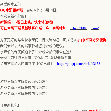
亲爱的水壶们：
QQ水浒更新啦！
更新时间
：
3月19日
。
本
次更新不停服！
新微端
plus现已上线，快来体验吧！
可在官网下载最新版客户端！唯一官网地址：
https://108.qq.com/
为了更好的与各位水壶们进行交流沟通，正式成立
QQ水浒官方交流群：【5
我们会以最大的诚意聆听您对游戏的建议。
水壶们的专属频道来了！游戏全部资讯全在这！
玩家可前往腾讯频道【
QQ水浒】获取最新资讯！
点击链接加入腾讯频道【
QQ水浒】：
https://pd.qq.com/s/br6qh3h58
游戏更新以实际投放内容为准！
游戏更新以实际投放内容为准！
游戏更新以实际投放内容为准！
【更新礼包】