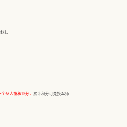
材料。
一个圣人符积15分，
累计积分可兑换军师