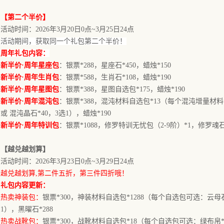
【
第二个半价】
活动时间：
2026年3月20日0点~3月25日24点
活动期间，
获取
同一个礼包第二个半价！
周年礼包内容：
新半价
·周年星座包
：银票
*288，星座石*450，蜡烛*150
新半价
·周年生肖包
：银票
*588，生肖石*108，蜡烛*190
新半价
·周年星图包
：银票
*388，星图自选包*175，蜡烛*190
新半价
·周年混沌包
：银票
*388，混沌材料自选包*13（每个混沌增量材料
或 混沌晶石*40，3选1），蜡烛*190
新半价
·周年特训包
：银票
*1088，修罗特训无忧包（2-9阶）*1，修罗魂石*
【
越兑越划算
】
活动时间：
2026年
3月23日0点
~
3月29日
24点
越
兑
越
划算
,第二件五折，第三件四折哦！
礼包内容更新：
热卖神装包：
银票
*300，神装材料自选包*1288（每个自选包可选：云母石*
1），黑曜石*288
热卖战靴包：
银票
*300，战靴材料自选包*18（每个自选包可选：绿布帛*55