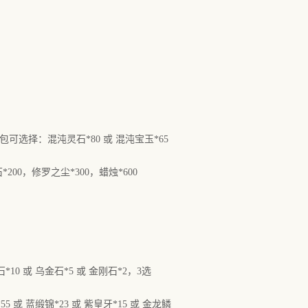
包可选择：混沌灵石*80 或 混沌宝玉*65
200，修罗之尘*300，蜡烛*600
10 或 乌金石*5 或 金刚石*2，3选
 或 蓝缎锦*23 或 紫皇牙*15 或 金龙鳞