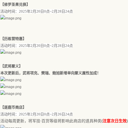
【
修罗圣果兑换
】
活动时间：
202
5
年
2
月
20
日
0点~
2
月
28
日
24点
【
历练营特惠
】
活动时间：
202
5
年
2
月
20
日
0点~
2
月
28
日
24点
【
武将聚义
】
本次更新后，武将项充、樊瑞、鲍旭新增单向聚义属性加成！
【
逐鹿币商店
】
活动时间：
202
5
年
2
月
20
日
0点
~
2
月
26
日
24
点
活动每周更新，将军技
百货等级将影响此商店的道具种类
注意次日生效
-
(
)