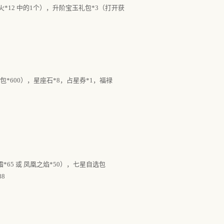
离火*12 中的1个），升阶宝玉礼包*3（打开获
包*600），星座石*8，占星券*1，福禄
霜*65 或 凤凰之焰*50），七星自选包
88