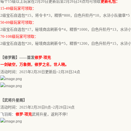
每个
15级以上玩家在
2月20日更新后
至
2月26
日
24点均可领
取
更新礼包：
15-49级玩家可领取：
2级宝石自选包*15，将令卡*3，精铁*800，白色升阶丹*10，水浒小队徽章*5
50-69级玩家可领取：
2级宝石自选包*17，秘境商店刷新令*4，精铁*1000，白色升阶丹*13，水浒
70-108级玩家可领取：
2级宝石自选包*20，秘境商店刷新令*5，精铁*1200，白色升阶丹*15，水浒
【修罗殿】
——
首发
修罗
·
项充
一
剑
破空，万象倒，修罗之名，世人晓。
活动时间：
2025年2月20日更新后~2月28日24点
【武将升星阁】
活动时间：
2025年2月20日0点~2月28日24点
飞羽阁
：
修罗
·
项充
武将升星，返利不停！