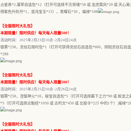
占星券
*2,凝萃自选包*12（打开可选择不灭将魂*58 或 龙虎巽风*29 或 天心
得紫色升阶丹*1，混沌宝玉*15），黑曜石*30 ，福禄*188
【
全服限时大礼包
】
本期限量！限时供应！每天每人限量
500！
活动时间：
202
5
年
2月23日1
0点~
2
月
24
日
24
点
银票
*258，灵纹石限时包*1（打开可获得灵纹石自选包*600，阴阳灵纹石自选
*288
【
全服限时大礼包
】
本期限量！限时供应！每天每人限量
500！
活动时间：
202
5
年
2月25日1
0点~
2
月
26
日
24
点
银票
*258，涅槃神火*18，秘宝自选包*5（打开可选择霸下之力*90 或 蛟龙之
*5（打开可选择古魁经*1050 或 古杓文*450 或 北极令*225 中的1个）,福禄*2
【
全服限时大礼包
】