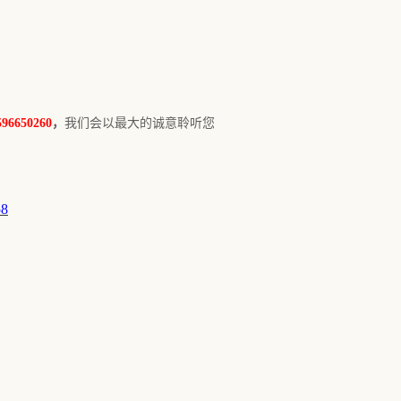
650260
，
我们会以最大的诚意聆听您
58