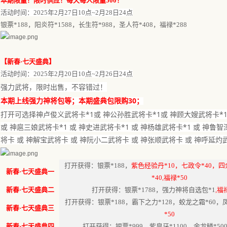
本期限量！限时供应！每天每人限量
500！
活动时间：
202
5
年
2月27日1
0点~
2
月
28
日
24
点
银票
*188，阳炎符*1588，长生符*988，圣人符*408，福禄*288
【
新春
·七天盛典
】
活动时间：
202
5
年
2月20日10点
~
2
月
26
日
24点
，限时出售，不容错过！
强力武将
30
本期上线强力神将包等；本期盛典包限购
；
打开可选择神卢俊义武将卡
*1或 神公孙胜武将卡*1或 神顾大嫂武将卡*
或 神扈三娘武将卡*1 或 神史进武将卡*1 或 神杨雄武将卡*1 或 神鲁
将卡 或 神解宝武将卡 或 神阮小二武将卡 或 神张顺武将卡 或 神呼延灼
打开获得：银票
*188，
紫色经验丹
*10，七政令*40，
新春
·七天盛典一
*40,福禄*50
新春
·七天盛典二
打开获得：银票
*1788，强力神将自选包*1
,福
打开获得：银票
*188，霸下之力*128，蛟龙之霜*60，
新春
·七天盛典三
*50
新春
·七天盛典四
打开获得：银票
*999，紫皇牙*1100，金龙鳞*50