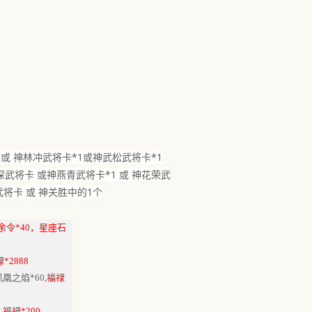
1或 神林冲武将卡*1或神武松武将卡*1
智深武将卡 或神燕青武将卡*1 或 神花荣武
武将卡 或 神关胜中的1个
四余令*40，星座石
禄*2888
凤凰之焰*60
,福禄
0
,福禄*200