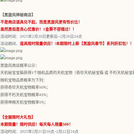
【
黑旋风神秘商店
】
不是商店道具兑不起，而是黑旋风更有性价比！
虽然黑但是良心优惠价！
1金票不容错过！！
活动时间：
202
5
年
2月20
日
更新后
~
2
月
26
日
24
点
活动期间，
道具限时限量供应
！
!本期限时上新【黑旋风春节】系列折扣包！！
黑旋风商店概率公示：
天机秘宝宝箱获得
个随机品质的天机宝物（奇珍天机秘宝箱 或 不朽天机秘宝箱
1
随机宝物品质概率为下列：
获得奇珍天机宝物概率
；
50%
获得不朽天机宝物概率
；
45%
获得神赐天机宝物概率
；
5%
【
全服限时大礼包
】
本期限量！限时供应！每天每人限量
500！
活动时间：
202
5
年
2月21日10
点
~
2
月
22
日
24
点