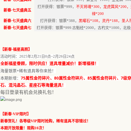
打开获得：银票
*999，
不灭将魂
*300，龙虎巽风*200，
新春
·七天盛典五
禄*200
新春
·七天盛典六
打开获得：银票
*388，
黑曜石
*108，灵丹*188，圣人符
新春
·七天盛典七
打开获得：银票
*999.古魁经*2000，古杓文*1000，北极
【新春
·福星高照】
活动时间：
202
5
年
2
月
21
日
0点
~
2
月
26
日
24
点
福星眷顾，
全新
限时供应！道具增量减价！新增福禄！
+
稀有道具等你来
！
海量银票
抢
75
80
85
7
本期新增：
属性金符碎片、
属性金符碎片、
属性金符碎片、
级
石、混沌晶石、星座石等海量道具！
每日登录有机会兑换礼包
！
【
新春
·VIP限时
】
新春贺礼！各等级
VIP限时抢购，稀有道具不容错过！
本期开放限量！限购
10次！