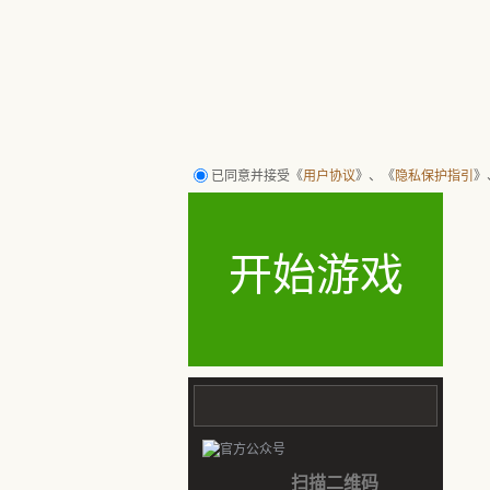
行者武松 打！ 腾讯水浒回合策略网页游戏 有情有义 有兄弟QQ水浒
已同意并接受《
用户协议
》、《
隐私保护指引
》
开始游戏
扫描二维码