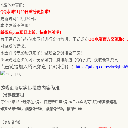
亲爱的水壶们：
QQ水浒
2月20日
重磅更新啦！
更新时间：
2月20日
。
本
次更新不停服！
新微端
plus现已上线，快来体验吧！
为了更好的与各位水壶们进行交流沟通，正式成立
QQ水浒官方交流群：596
对游戏的建议。
水壶们的专属频道来了！游戏全部资讯全在这！
论坛规划逐步关闭，玩家可前往腾讯频道【
QQ水浒】获取最新资讯！
点击链接加入腾讯频道【
QQ水浒】：
https://pd.qq.com/s/br6qh3h
游戏更新以实际投放内容为准！
【
修罗极速礼
】
每个
15级以上玩家在
2月20日更新后
至
2月26
日
24点均可领
取
修罗极速礼
：
修罗圣果
*50，战旗令*50，战船令*50，福禄*100
【更新礼包】