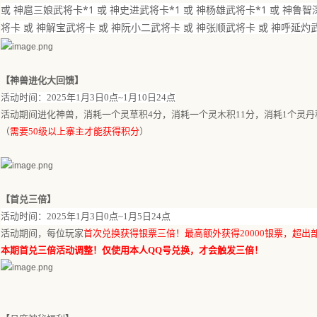
或 神扈三娘武将卡*1 或 神史进武将卡*1 或 神杨雄武将卡*1 或 神鲁
将卡 或 神解宝武将卡 或 神阮小二武将卡 或 神张顺武将卡 或 神呼延灼
【神兽进化大回馈】
活动时间：
202
5
年
1
月
3
日
0点
~
1
月
10
日
24点
活动期间进化神兽，
消耗一个灵草积
4分，消耗一个灵木积1
1
分，消耗
1个灵丹
（
需要
50级以上寨主才能获得积分
）
【首
兑三
倍】
活动时间：
202
5
年
1月3日
0点~
1
月
5
日
24点
活动期间，每位玩家
首次
兑换
获得银票
三
倍！最高额外获得
2
0000银票，超
本期首
兑三
倍活动调整！仅使用本人
QQ号
兑换
，才会触发
三
倍！