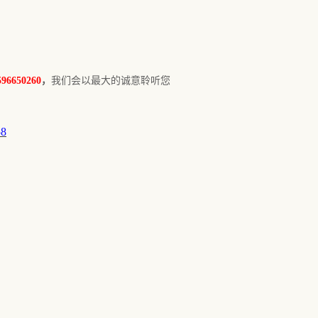
650260
，
我们会以最大的诚意聆听您
58