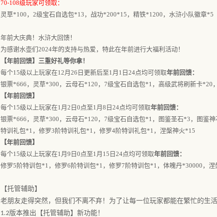
70-108级玩家可领取：
灵草
*100，2级宝石自选包*13，战功*200*15，精铁*1200，水浒小队徽章*5
年前大庆典！水浒大回馈！
为感谢水壶们
2024年的支持与热爱，特此在年前进行大福利活动！
【年前回馈】
三重好礼等你拿！
每个
15级以上玩家在
12月26日更新后
至
1月1
日
24点均可领
取
年前回馈
：
银票
*666，灵草*300，云母石*120，7级宝石自选包*1，高级武将刷新卡*2
【年前回馈】
每个
15级以上玩家在
1月2日0点
至
1月8
日
24点均可领
取
年前回馈
：
银票
*666，灵草*300，云母石*120，7级宝石自选包*1，图鉴圣石*3，图鉴
特训礼包*1，修罗3阶特训礼包*1，修罗4阶特训礼包*1，涅槃神火*15
【年前回馈】
每个
15级以上玩家在
1月9日0点
至
1月15
日
24点均可领
取
年前回馈
：
修罗
5阶特训包*1，修罗6阶特训包*1，修罗7阶特训包*1，体魄丹*30000，涅
【托管辅助】
老朋友走得突然，但我们不离不弃！为了让每一位玩家都能在繁忙的生
版本
推出
【
托管辅助
】
新
功能！
1.2