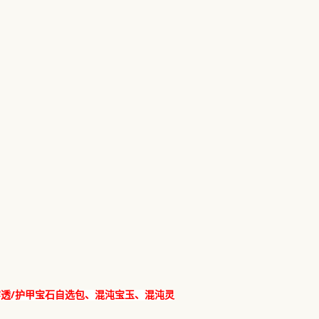
/
穿透
护甲宝石自选包、混沌宝玉、混沌灵