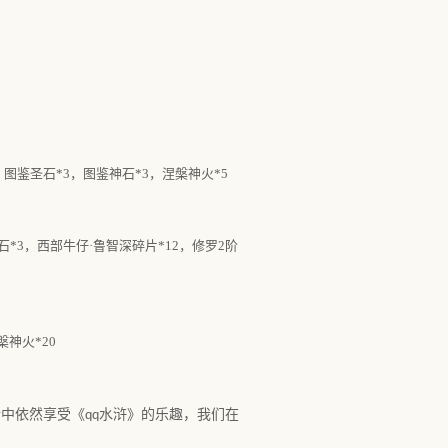
0，图鉴圣石*3，图鉴神石*3，涅槃神火*5
神石*3，西部牛仔·鲁智深碎片*12，修罗2阶
槃神火*20
活中依然享受《
水浒》的乐趣，我们
在
qq