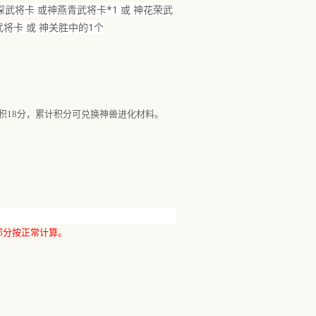
智深武将卡 或神燕青武将卡*1 或 神花荣武
武将卡 或 神关胜中的1个
积18分
，累计积分可兑换神兽进化材料。
出部分按正常计算。