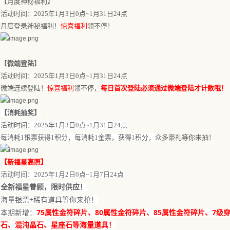
【
月度神秘福利
】
活动时间：
202
5
年
1
月
3
日
0点~
1
月
31
日
24点
月度登录
神秘
福利！
惊喜福利
领不停
！
【
微端登陆
】
活动时间：
202
5
年
1
月
3
日
0点~
1
月
31
日
24点
微端连续登陆！
惊喜福利
领不停，
每日首次登陆必须通过微端登陆才计数哦！
【消
耗
抽奖】
活动时
间
：
202
5
年
1月3日
0点~
1
月
31日
24点
每消耗
1银票获得1积分，每消耗1
金票
，获得
1积分，
众多豪礼等你来抽！
【新福星高照】
活动时间：
202
5
年
1
月
2
日
0点
~
1
月
7
日
24
点
福星眷顾，
全新
限时供应！
+
稀有道具等你来
！
海量银票
抢
75
80
85
7
本期新增：
属性金符碎片、
属性金符碎片、
属性金符碎片、
级
石、混沌晶石、星座石等海量道具！