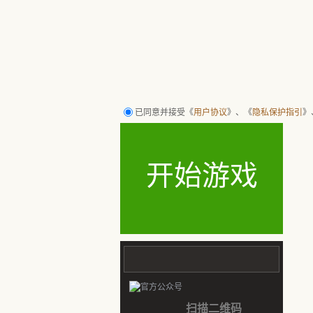
行者武松 打！ 腾讯水浒回合策略网页游戏 有情有义 有兄弟QQ水浒
已同意并接受《
用户协议
》、《
隐私保护指引
》
开始游戏
扫描二维码