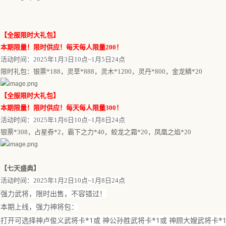
【
全服限时大礼包
】
本期限量！限时供应！每天每人限量
200！
活动时间：
202
5
年
1月3日1
0点~
1
月
5
日
24
点
限时礼包：银票
*188，灵草*888，灵木*1200，灵丹*800，金龙鳞*20
【
全服限时大礼包
】
本期限量！限时供应！每天每人限量
300！
活动时间：
202
5
年
1月6日1
0点~
1
月
8
日
24
点
银票
*308，占星券*2，霸下之力*40，蛟龙之霜*20，凤凰之焰*20
【
七天盛典
】
活动时间：
202
5
年
1月2日10点
~
1
月
8
日
24点
，限时出售，不容错过！
强力武将
本期上线，强力神将包：
打开可选择神卢俊义武将卡
*1或 神公孙胜武将卡*1或 神顾大嫂武将卡*