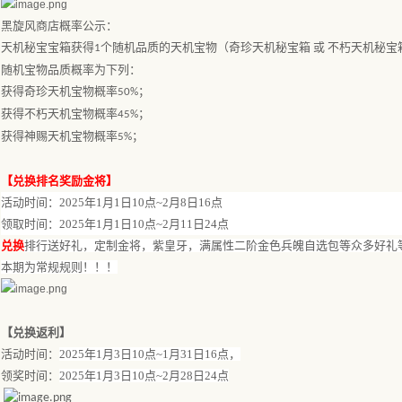
黑旋风商店概率公示：
天机秘宝宝箱获得
个随机品质的天机宝物（奇珍天机秘宝箱 或 不朽天机秘宝箱
1
随机宝物品质概率为下列：
获得奇珍天机宝物概率
；
50%
获得不朽天机宝物概率
；
45%
获得神赐天机宝物概率
；
5%
【
兑换排名奖励金将
】
活动时间：
202
5
年
1
月
1
日
10点~
2
月
8
日
16点
领取
时间：
202
5
年
1
月
1
日
10点~
2
月
11
日
24
点
兑换
排行送好礼，定制金将，紫皇牙，满属性二阶金色兵魄自选包等众多好礼
本期为常规规则！！！
【
兑换返利
】
活动时间：
202
5
年
1
月
3
日
10点
~
1
月
31
日
16
点
，
领奖
时间：
202
5
年
1
月
3
日
10点
~
2月28日24点