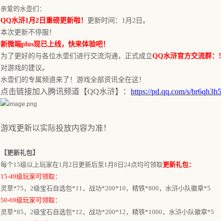
亲爱的水壶们：
QQ水浒
1月2日
重磅更新啦！
更新时间：
1月2日
。
本
次更新不停服！
新微端
plus现已上线，快来体验吧！
为了更好的与各位水壶们进行交流沟通，正式成立
QQ水浒官方交流群：596
对游戏的建议。
水壶们的专属频道来了！游戏全部资讯全在这！
点击链接加入腾讯频道【
QQ水浒】：
https://pd.qq.com/s/br6qh3h
游戏更新以实际投放内容为准！
【更新礼包】
每个
15级以上玩家在
1月2日更新后
至
1月8
日
24点均可领
取
更新礼包：
15-49级玩家可领取：
灵草
*75，2级宝石自选包*11，战功*200*10，精铁*800，水浒小队徽章*5
50-69级玩家可领取：
灵草
*85，2级宝石自选包*12，战功*200*12，精铁*1000，水浒小队徽章*5