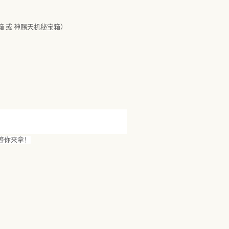
 或 神赐天机秘宝箱）
等你来拿！