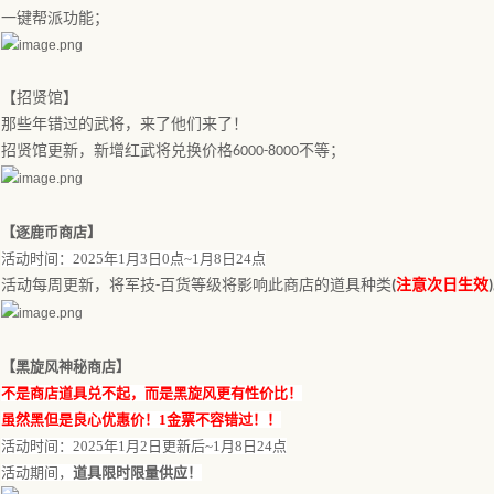
一键帮派功能；
【
招贤馆
】
那些年错过的武将，来了他们来了！
招贤馆更新，新增红武将兑换价格
不等；
6000-8000
【
逐鹿币商店
】
活动时间：
202
5
年
1
月
3
日
0点
~
1
月
8
日
24
点
活动每周更新，将军技
百货等级将影响此商店的道具种类
注意次日生效
-
(
)
【
黑旋风神秘商店
】
不是商店道具兑不起，而是黑旋风更有性价比！
虽然黑但是良心优惠价！
1金票不容错过！！
活动时间：
202
5
年
1月2
日
更新后
~
1
月
8
日
24
点
活动期间，
道具限时限量供应
！