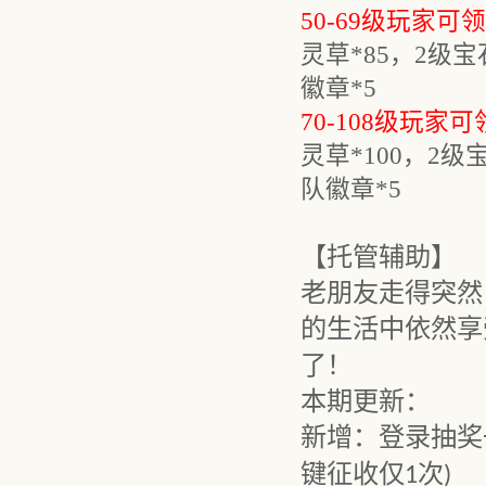
50-69级玩家可
灵草
*85，2级宝
徽章*5
70-108级玩家
灵草
*100，2级
队徽章*5
【托管辅助】
老朋友走得突然
的生活中依然享
了
！
本期更新
：
新增：登录抽奖
键征收仅
次
1
)