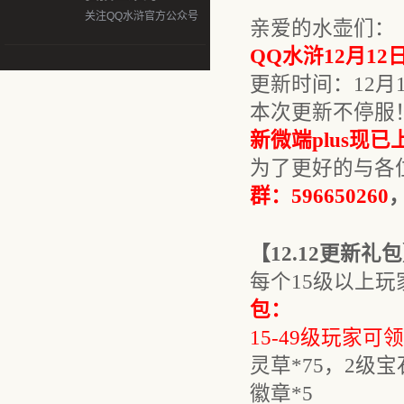
关注QQ水浒官方公众号
亲爱的水壶们：
QQ水浒
12月12
更新时间：
12月
本
次更新不停服
新微端
plus现
为了更好的与各
群：596650260
【
12.12
更新礼包
每个
15级以上玩
包：
15-49级玩家可
灵草
*75，2级宝
徽章*5