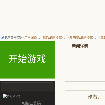
行者武松 打！ 腾讯水浒回合策略网页游戏 有情有义 有兄弟QQ水浒
已同意并接受《
用户协议
》、《
隐私保护指引
》、《
儿童隐私保护指引
》、《
第
新闻详情
开始游戏
作者： 时
扫描二维码