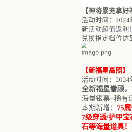
【
神将累充拿好
活动时间：
202
4
新活动超值返利
兑换指定档位达
【新福星高照】
活动时间：
202
4
全新
福星眷顾，
海量银票
+
稀有
本期新增：
75
7级穿透/护甲
石等海量道具！