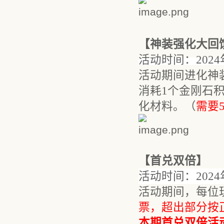
【
神装强化大回
活动时间：
202
活动期间进化
神
消耗
1个
金刚石
化材料。（
需要
【首
兑双
倍】
活动时间：
202
4
活动期间，每位
票，超出部分按
本期首
兑双
倍活